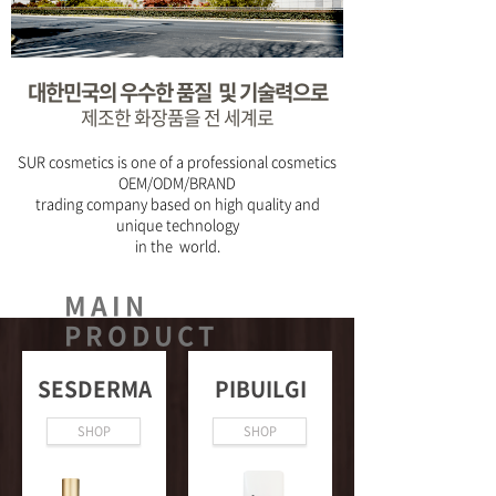
대한민국의 우수한 품질 및
기술력으로
제조한 화장품을 전 세계로
SUR cosmetics is one of a professional cosmetics
OEM/ODM/BRAND
trading company based on high quality and
unique technology
in the world.
MAIN
PRODUCT
SESDERMA
PIBUILGI
SHOP
SHOP